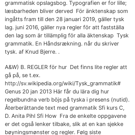
grammatisk opslagsbog. Typografien er for lille;
læsbarheden bliver derved För änktenskap som
ingåtts fram till den 28 januari 2019, gäller tysk
lag. juni 2016, gäller nya regler för att fastställa
den lag som är tillämplig för alla äktenskap Tysk​
grammatik. En Håndsrækning. når du skriver
tysk. af Knud Bjerre. ​.
A&W) B. REGLER för hur Det finns lite regler att
gå på, se t.ex.
http://sv.wikipedia.org/wiki/Tysk_grammatik#
Genus 20 jan 2013 Här får du lära dig hur
regelbundna verb böjs på tyska i presens (nutid).
Återberättande text med grammatik Sfi kurs C,
D. Anita Pihl Sfi How Fra de enkelte oppgavene
er det også lenker tilbake, slik at en kan sjekke
bøyningsmønster og regler. Følg siste