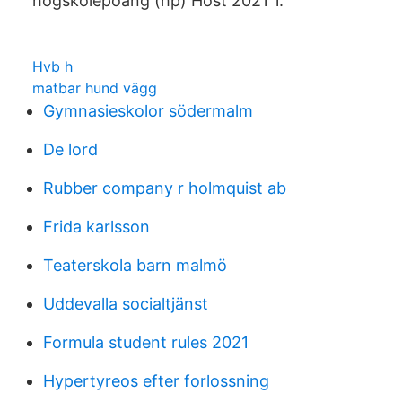
högskolepoäng (hp) Höst 2021 1.
Hvb h
matbar hund vägg
Gymnasieskolor södermalm
De lord
Rubber company r holmquist ab
Frida karlsson
Teaterskola barn malmö
Uddevalla socialtjänst
Formula student rules 2021
Hypertyreos efter forlossning