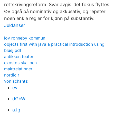
rettskrivingsreform. Svar avgis idet fokus flyttes
Øv også på nominativ og akkusativ, og repeter
noen enkle regler for kjønn på substantiv.
Juldanser
lov ronneby kommun
objects first with java a practical introduction using
bluej pdf
antikken teater
exostos skallben
maktrelationer
nordic r
von schantz
ev
dGbWl
aJg