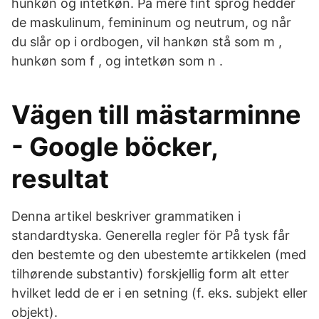
hunkøn og intetkøn. På mere fint sprog hedder
de maskulinum, femininum og neutrum, og når
du slår op i ordbogen, vil hankøn stå som m ,
hunkøn som f , og intetkøn som n .
Vägen till mästarminne
- Google böcker,
resultat
Denna artikel beskriver grammatiken i
standardtyska. Generella regler för På tysk får
den bestemte og den ubestemte artikkelen (med
tilhørende substantiv) forskjellig form alt etter
hvilket ledd de er i en setning (f. eks. subjekt eller
objekt).