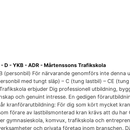
C - D - YKB - ADR - Mårtenssons Trafikskola
B (personbil) För närvarande genomförs inte denna u
ersonbil med tungt släp) – C (tung lastbil) – CE (tung
Trafikskola erbjuder Dig professionell utbildning, byg
nskap och genuint intresse. En gedigen förarutbildni
år kranförarutbildning: För dig som kört mycket kran
om förare av lastbilsmonterad kran krävs att du ha
ver gymnasieskola, komvux, trafikskola och entrepre
 verksamheter och privata företag inom branschen. D