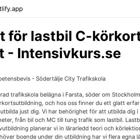
tlify.app
t för lastbil C-körkor
t - Intensivkurs.se
tensbevis - Södertälje City Trafikskola
erad trafikskola belägna i Farsta, söder om Stockholm
kortsutbildning, och hos oss finner du ett glatt erf
utbilda just dig. Vi har behörighet för att utbilda dig 
ter, från bil och MC till tung trafik som lastbil. Last
vutbildning planerar vi in lärarledd teori och körlekti
över boende under din utbildning har vi flera egna l