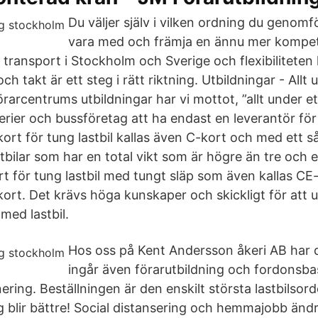
Du väljer själv i vilken ordning du genomför
vara med och främja en ännu mer kompet
 transport i Stockholm och Sverige och flexibiliteten 
ch takt är ett steg i rätt riktning. Utbildningar - Allt
örarcentrums utbildningar har vi mottot, ”allt under ett
erier och bussföretag att ha endast en leverantör för
kort för tung lastbil kallas även C-kort och med ett 
bilar som har en total vikt som är högre än tre och e
t för tung lastbil med tungt släp som även kallas CE-
ort. Det krävs höga kunskaper och skickligt för att u
med lastbil.
Hos oss på Kent Andersson åkeri AB har 
ingår även förarutbildning och fordonsba
ering. Beställningen är den enskilt största lastbilsord
g blir bättre! Social distansering och hemmajobb ändr