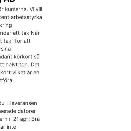
 kurserna. Vi vill
ent arbetsstyrka
kring
 under ett tak När
 tak” för att
 sina
sådant körkort så
tt halvt ton. Det
kort vilket är en
tföra
du I leveransen
serade datorer
ern i 21 apr: Bra
ar inte