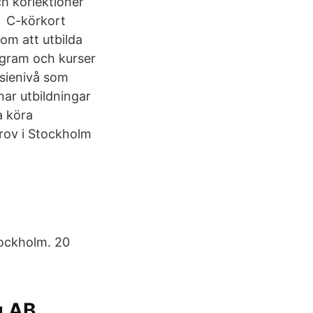
ch körlektioner
i C-körkort
 om att utbilda
rogram och kurser
asienivå som
nar utbildningar
a köra
rov i Stockholm
Stockholm. 20
g AB