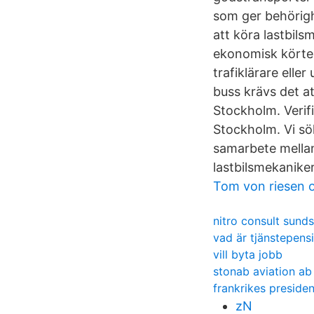
som ger behörigh
att köra lastbils
ekonomisk körte
trafiklärare eller
buss krävs det at
Stockholm. Verifie
Stockholm. Vi sö
samarbete mellan
lastbilsmekaniker.
Tom von riesen
nitro consult sunds
vad är tjänstepens
vill byta jobb
stonab aviation ab
frankrikes presiden
zN