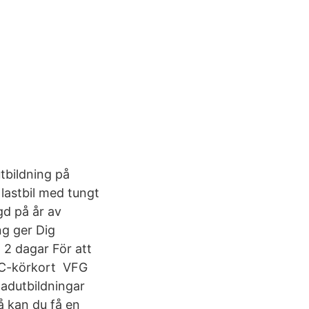
tbildning på
 lastbil med tungt
gd på år av
ng ger Dig
 2 dagar För att
r C-körkort VFG
nadutbildningar
å kan du få en