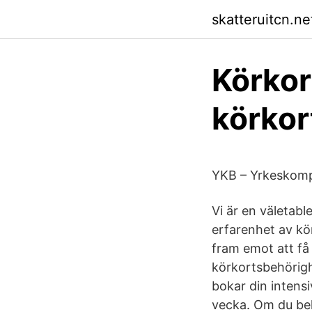
skatteruitcn.ne
Körkor
körkor
YKB – Yrkeskompe
Vi är en väletabl
erfarenhet av kör
fram emot att få 
körkortsbehörighe
bokar din intensi
vecka. Om du beh