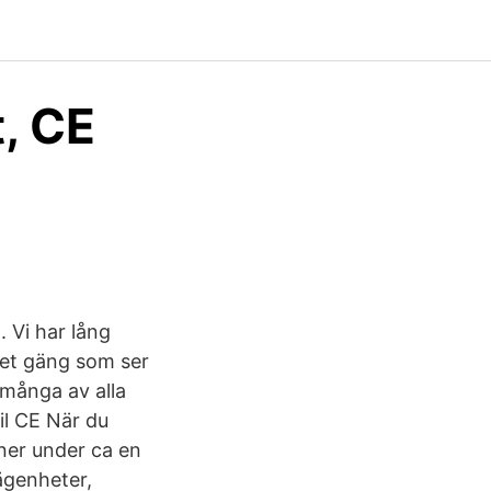
t, CE
. Vi har lång
aret gäng som ser
i många av alla
bil CE När du
oner under ca en
ägenheter,