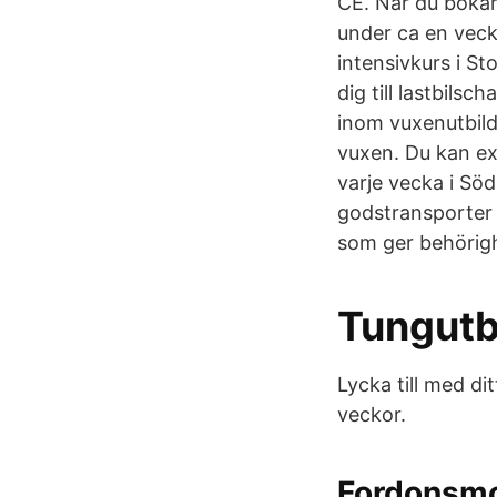
CE. När du bokar 
under ca en veck
intensivkurs i St
dig till lastbils
inom vuxenutbild
vuxen. Du kan ex
varje vecka i Söd
godstransporter 
som ger behörig
Tungutbi
Lycka till med dit
veckor.
Fordonsmo