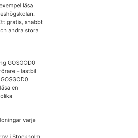
 exempel läsa
rkeshögskolan.
tt gratis, snabbt
och andra stora
poäng GOSGOD0
rare – lastbil
ng GOSGOD0
läsa en
olika
ldningar varje
a
rov i Stockholm