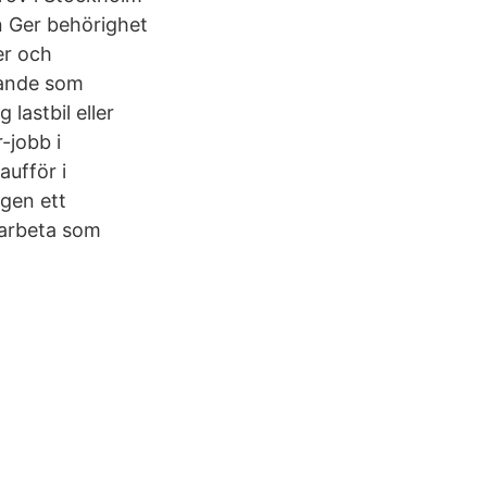
n Ger behörighet
er och
nande som
 lastbil eller
-jobb i
aufför i
ngen ett
 arbeta som