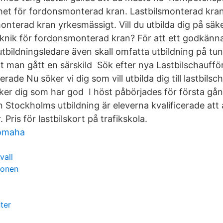
et för fordonsmonterad kran. Lastbilsmonterad kra
monterad kran yrkesmässigt. Vill du utbilda dig på säk
knik för fordonsmonterad kran? För att ett godkän
 utbildningsledare även skall omfatta utbildning på tung
t man gått en särskild Sök efter nya Lastbilschaufför
rade Nu söker vi dig som vill utbilda dig till lastbilsch
ker dig som har god I höst påbörjades för första gå
 Stockholms utbildning är eleverna kvalificerade att
 Pris för lastbilskort på trafikskola.
 omaha
vall
ionen
ter