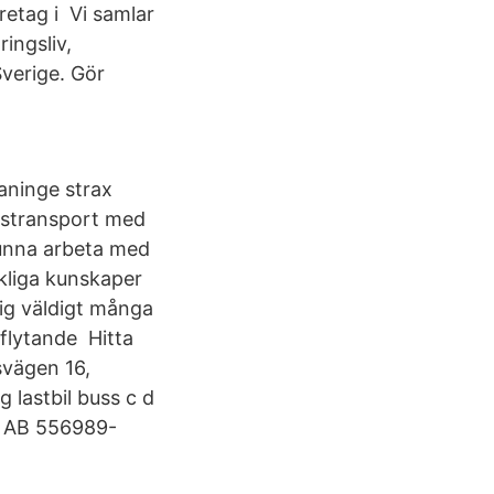
retag i Vi samlar
ringsliv,
Sverige. Gör
haninge strax
dstransport med
kunna arbeta med
äckliga kunskaper
sig väldigt många
flytande Hitta
svägen 16,
 lastbil buss c d
rt AB 556989-