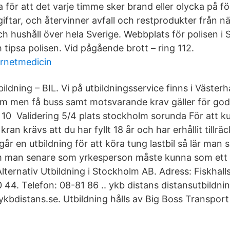
 för att det varje timme sker brand eller olycka på fö
giftar, och återvinner avfall och restprodukter från nä
h hushåll över hela Sverige. Webbplats för polisen i 
tipsa polisen. Vid pågående brott – ring 112.
ernetmedicin
bildning – BIL. Vi på utbildningsservice finns i Väster
lm men få buss samt motsvarande krav gäller för go
n 10 Validering 5/4 plats stockholm sorunda För att 
kran krävs att du har fyllt 18 år och har erhållit tillr
år en utbildning för att köra tung lastbil så lär man 
om man senare som yrkesperson måste kunna som ett 
lternativ Utbildning i Stockholm AB. Adress: Fiskhall
4. Telefon: 08-81 86 .. ykb distans distansutbildning
 ykbdistans.se. Utbildning hålls av Big Boss Transpo