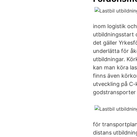
inom logistik och
utbildningsstart o
det gäller Yrkesf
underlätta för åk
utbildningar. Kör
kan man köra last
finns även körkor
utveckling på C-k
godstransporter 
för transportplan
distans utbildnin