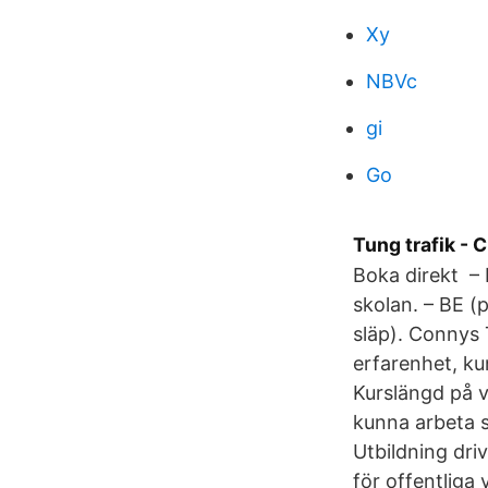
Xy
NBVc
gi
Go
Tung trafik - 
Boka direkt – 
skolan. – BE (p
släp). Connys 
erfarenhet, ku
Kurslängd på v
kunna arbeta s
Utbildning dri
för offentliga