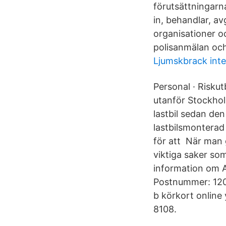
förutsättningarna
in, behandlar, av
organisationer oc
polisanmälan och 
Ljumskbrack int
Personal · Riskut
utanför Stockho
lastbil sedan de
lastbilsmonterad 
för att När man g
viktiga saker s
information om A
Postnummer: 120 4
b körkort online
8108.