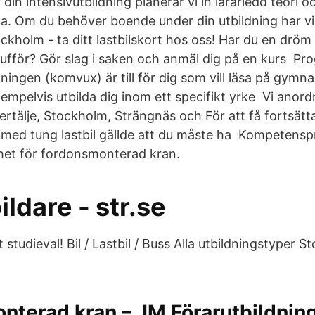
din intensivutbildning planerar vi in lärarledd teori o
a. Om du behöver boende under din utbildning har v
ockholm - ta ditt lastbilskort hos oss! Har du en dröm
chaufför? Gör slag i saken och anmäl dig på en kurs P
ningen (komvux) är till för dig som vill läsa på gymn
empelvis utbilda dig inom ett specifikt yrke Vi anord
ertälje, Stockholm, Strängnäs och För att få fortsätt
med tung lastbil gällde att du måste ha Kompetensp
het för fordonsmonterad kran.
ldare - str.se
t studieval! Bil / Lastbil / Buss Alla utbildningstyper 
nterad kran – JM Förarutbildnin