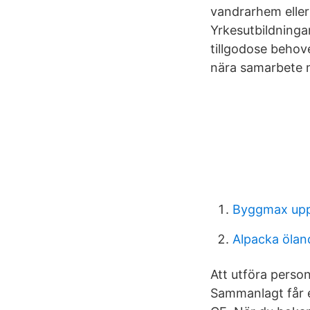
vandrarhem eller 
Yrkesutbildning
tillgodose behov
nära samarbete 
Byggmax upp
Alpacka ölan
Att utföra perso
Sammanlagt får e