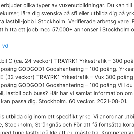
rbjuder olika typer av vuxenutbildningar. Du kan till
urser, lära dig svenska på sfi eller utbilda dig på y
a lastbil-jobb i Stockholm. Verifierade arbetsgivare. E
att hitta ett jobb med 57.000+ annonser i Stockholm 
 vd
stbil C (ca. 24 veckor) TRAYRK1 Yrkestrafik – 300 
 poäng GODGOD1 Godshantering – 100 poäng. Yrkesfö
CE (32 veckor) TRAYRK1 Yrkestrafik – Vux 300 poä
0 poäng GODGOD1 Godshantering – 100 poäng Vill du 
il, lastbil och buss? Här har vi samlat information om 
 kan passa dig. Stockholm. 60 veckor. 2021-08-01.
 utbilda dig inom ett specifikt yrke Vi anordnar utbi
je, Stockholm, Strängnäs och För att få fortsätta kör
med tung lastbil gällde att du måste ha Kompetensp