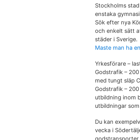
Stockholms stad e
enstaka gymnasiek
Sök efter nya Kör
och enkelt sätt 
städer i Sverige.
Maste man ha en
Yrkesförare – la
Godstrafik – 200
med tungt släp 
Godstrafik – 20
utbildning inom b
utbildningar som
Du kan exempelvis
vecka i Södertäl
godstransporter 